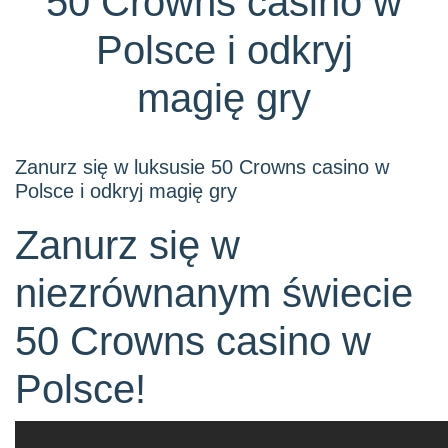
50 Crowns casino w
Polsce i odkryj
magię gry
Zanurz się w luksusie 50 Crowns casino w
Polsce i odkryj magię gry
Zanurz się w
niezrównanym świecie
50 Crowns casino w
Polsce!