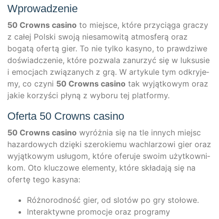
Wprowadzenie
50 Crowns casi­no
to mie­j­s­ce, któ­re przy­cią­ga grac­zy
z całej Pol­ski swo­ją nie­sa­mo­wi­tą atmos­ferą oraz
boga­tą ofer­tą gier. To nie tyl­ko kasy­no, to prawd­zi­we
doś­wiad­c­ze­nie, któ­re poz­wa­la zanurz­yć się w luk­su­sie
i emoc­jach zwią­zanych z grą. W arty­ku­le tym odkry­je­
my, co czy­ni
50 Crowns casi­no
tak wyjąt­ko­wym oraz
jakie kor­zyści płyną z wyboru tej platformy.
Oferta 50 Crowns casino
50 Crowns casi­no
wyróż­nia się na tle innych mie­jsc
hazar­do­wych dzięki szero­kie­mu wach­lar­zowi gier oraz
wyjąt­ko­wym usługom, któ­re ofe­ru­je swo­im użyt­kow­ni­
kom. Oto kluc­zowe ele­men­ty, któ­re skła­da­ją się na
ofer­tę tego kasyna:
Róż­no­rod­ność gier, od slo­tów po gry stołowe.
Inter­ak­tyw­ne pro­moc­je oraz pro­gra­my