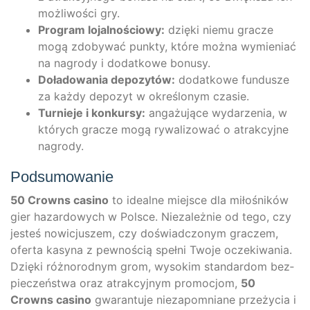
moż­li­wości gry.
Pro­gram lojal­nościo­wy:
dzięki nie­mu grac­ze
mogą zdo­by­wać punk­ty, któ­re moż­na wymi­e­niać
na nagro­dy i dodat­ko­we bonusy.
Doła­do­wa­nia depo­zy­tów:
dodat­ko­we fun­dus­ze
za każ­dy depo­zyt w okreś­l­onym czasie.
Tur­nie­je i kon­kur­sy:
angażu­jące wydar­zenia, w
których grac­ze mogą rywa­lizować o atrak­cy­j­ne
nagrody.
Podsumowanie
50 Crowns casi­no
to ide­al­ne mie­j­s­ce dla miłoś­ni­ków
gier hazar­do­wych w Pol­s­ce. Nie­za­leż­nie od tego, czy
jes­teś nowic­jus­zem, czy doś­wiad­c­z­onym grac­zem,
ofer­ta kasyna z pew­nością speł­ni Two­je ocze­ki­wa­nia.
Dzięki róż­no­rod­nym grom, wyso­kim stan­dardom bez­
piec­zeńst­wa oraz atrak­cy­jnym pro­moc­jom,
50
Crowns casi­no
gwa­ran­tu­je nie­z­apom­nia­ne przeży­cia i