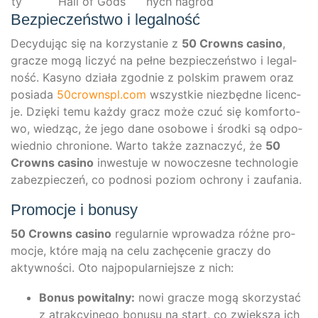
ty
Hall of Gods
nych nagród
Bezpieczeństwo i legalność
Decy­du­jąc się na kor­zysta­nie z
50 Crowns casi­no
,
grac­ze mogą lic­zyć na peł­ne bez­piec­zeńst­wo i legal­
ność. Kasy­no działa zgod­nie z pol­skim pra­wem oraz
posia­da
50crownspl.com
wszyst­kie niez­będ­ne licen­c­
je. Dzięki temu każ­dy gracz może czuć się kom­for­to­
wo, wied­ząc, że jego dane oso­bo­we i środ­ki są odpo­
wied­nio chro­nio­ne. War­to także zaz­nac­zyć, że
50
Crowns casi­no
inwestu­je w nowo­c­zes­ne tech­no­lo­gie
zabez­piec­zeń, co pod­no­si pozi­om ochro­ny i zaufania.
Promocje i bonusy
50 Crowns casi­no
regu­lar­nie wpro­wad­za róż­ne pro­
moc­je, któ­re mają na celu zachęce­nie grac­zy do
aktyw­ności. Oto naj­po­pu­lar­nie­js­ze z nich:
Bonus powi­tal­ny:
nowi grac­ze mogą skor­zystać
z atrak­cy­j­n­ego bonu­su na start, co zwięks­za ich