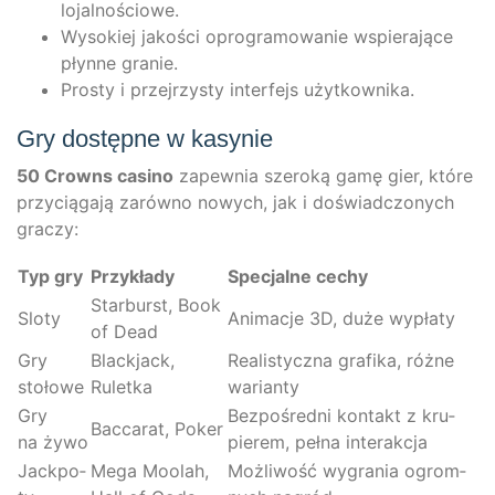
lojalnościowe.
Wyso­kiej jakości opro­gra­mo­wa­nie wspie­ra­jące
płyn­ne granie.
Pro­s­ty i prze­jr­zy­sty inter­fe­js użytkownika.
Gry dostępne w kasynie
50 Crowns casi­no
zapew­nia szero­ką gamę gier, któ­re
przy­cią­ga­ją zarów­no nowych, jak i doś­wiad­c­z­onych
graczy:
Typ gry
Przy­kła­dy
Spec­jal­ne cechy
Star­burst, Book
Slo­ty
Ani­mac­je 3D, duże wypłaty
of Dead
Gry
Black­jack,
Rea­lis­ty­cz­na gra­fi­ka, róż­ne
stoło­we
Ruletka
warianty
Gry
Bez­poś­red­ni kon­takt z kru­
Bac­ca­rat, Poker
na żywo
pierem, peł­na interakcja
Jack­po­
Mega Moo­lah,
Moż­li­wość wygra­nia ogrom­