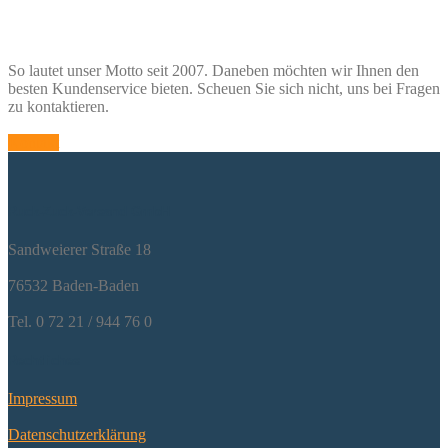
Von Sportlern für Sportler
So lautet unser Motto seit 2007. Daneben möchten wir Ihnen den
besten Kundenservice bieten. Scheuen Sie sich nicht, uns bei Fragen
zu kontaktieren.
Kontakt
Ruck-Zuck-Versand GmbH
Sandweie­rer Stra­ße 18
76532 Baden-Baden
Tel. 0 72 21 / 944 76 0
Rechtliches
Impres­sum
Daten­schutz­er­klä­rung