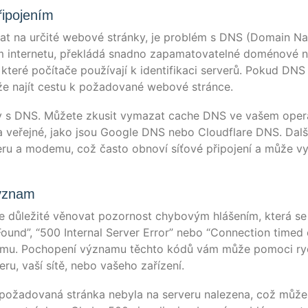
řipojením
ostat na urči­té webo­vé strán­ky, je pro­blém s DNS (Domain 
 inter­ne­tu, pře­klá­dá snad­no zapa­ma­to­va­tel­né domé­no­vé 
te­ré počí­tače použí­va­jí k iden­ti­fi­ka­ci ser­verů. Pokud DNS
­že najít ces­tu k poža­do­va­né webo­vé stránce.
­blé­my s DNS. Může­te zku­sit vyma­zat cache DNS ve vašem ope­
 veře­j­né, jako jsou Goog­le DNS nebo Cloud­fla­re DNS. Dal
­ru a mode­mu, což čas­to obno­ví síťo­vé při­po­jení a může vy
význam
e důleži­té věno­vat pozor­n­ost chy­bo­vým hlá­šením, která se
ound”, “500 Inter­nal Ser­ver Error” nebo “Con­nec­tion timed 
lé­mu. Pocho­pení výz­na­mu těch­to kódů vám může pomo­ci rych
veru, vaší sítě, nebo vaše­ho zařízení.
oža­do­vaná strán­ka neby­la na ser­veru nale­ze­na, což může