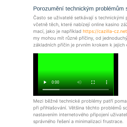
Porozumění technickým problémům s
Čas­to se uži­va­telé set­ká­va­jí s tech­nický­m
včet­ně těch, kte­ré nabí­ze­jí online kasi­no záži
mací, jako je napří­klad
https://cazilla-cz.net
my mohou mít růz­né pří­či­ny, od jed­no­duchýc
základ­ních pří­čin je prv­ním kro­kem k jejich e
Mezi běž­né tech­nické pro­blé­my patří poma­l
při přih­lašo­vá­ní. Větši­na těch­to pro­blé­mů s
nasta­vením inter­neto­vé­ho při­po­jení uži­va­te­l
správ­né­ho řešení a mini­ma­li­za­ci frustrace.