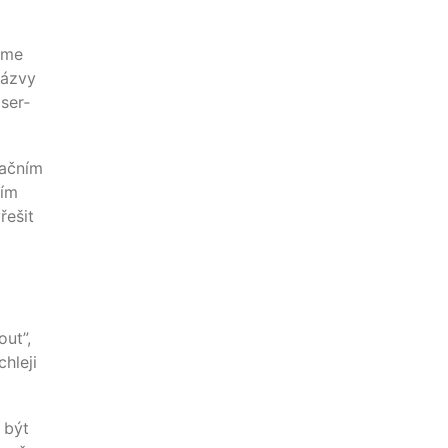
Name
náz­vy
 ser­
račním
ším
řešit
out”,
­le­ji
 být