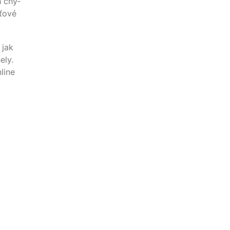
h chy­
ťo­vé
 jak
­ly.
nline