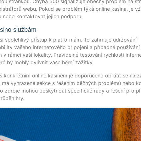
u strán­kou. Chy­ba 500 signa­li­zu­je obe­cný pro­blém na st
is­trá­torů webu. Pokud se pro­blém týká online kasi­na, je v
ebu nebo kon­takt­ovat jejich podporu.
asino službám
 si spo­leh­li­vý pří­st­up k plat­for­mám. To zahr­nu­je udržo­vá­ní
bi­li­ty vaše­ho inter­neto­vé­ho při­po­jení a pří­pad­né použí­vá­n
ámci vaší loka­li­ty. Pra­vi­del­né tes­to­vá­ní rych­los­ti inter­ne
­ré by moh­ly ovliv­nit vaše herní zážitky.
 s kon­krét­ním online kasi­nem je dopo­ruče­no obrá­tit se na 
nek má vyhra­ze­né sek­ce s řešením běžných pro­blé­mů nebo k
to zdro­je mohou pos­kytn­out spe­ci­fické rady a řešení pro pla
prů­běh hry.