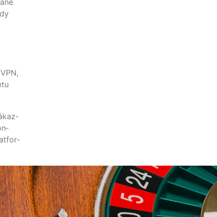
raně
ždy
í VPN,
­tu
zákaz­
on­
t­for­