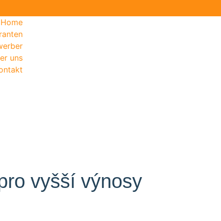
Home
eranten
werber
er uns
ontakt
 pro vyšší výnosy