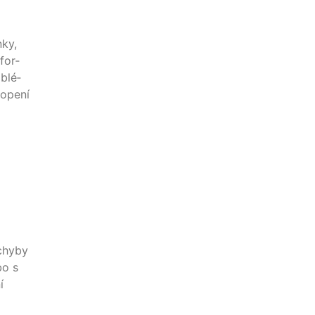
­ky,
nfor­
­blé­
ho­pení
chy­by
bo s
í