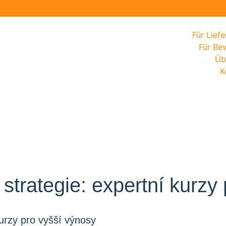
Für Lief
Für Be
Üb
K
 strategie: expertní kurzy
kurzy pro vyšší výnosy