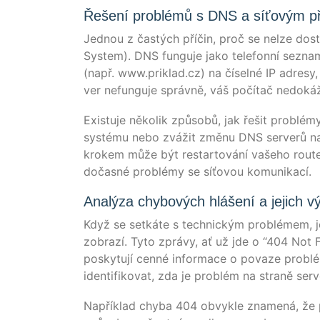
Řešení problémů s DNS a síťovým p
Jed­nou z čas­tých pří­čin, proč se nel­ze d
Sys­tem). DNS fun­gu­je jako tele­fon­ní sez­nam
(např. www.priklad.cz) na čísel­né IP adre­sy, k
ver nefun­gu­je správ­ně, váš počí­tač nedo­ká
Exis­tu­je něko­lik způ­s­o­bů, jak řešit pro
sys­té­mu nebo zvá­žit změnu DNS ser­verů na
kro­kem může být restarto­vá­ní vaše­ho rou­te
dočas­né pro­blé­my se síťo­vou komunikací.
Analýza chybových hlášení a jejich 
Když se set­ká­te s tech­nickým pro­blé­mem, j
zobra­zí. Tyto zprá­vy, ať už jde o “404 Not F
pos­ky­tu­jí cen­né infor­mace o pova­ze pro­b
iden­ti­fi­kovat, zda je pro­blém na straně ser­
Napří­klad chy­ba 404 obvyk­le zna­mená, že p