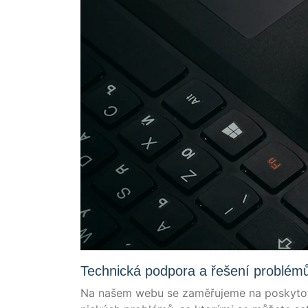
Technická podpora a řešení problé
Na našem webu se zaměřu­je­me na pos­ky­to­vá­