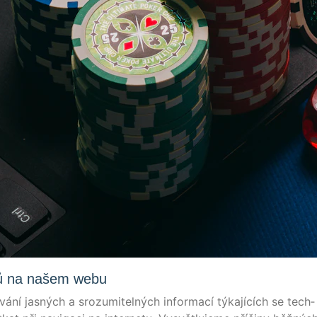
mů na našem webu
ní jas­ných a sro­zu­m­itelných infor­mací týka­jí­cích se tech­