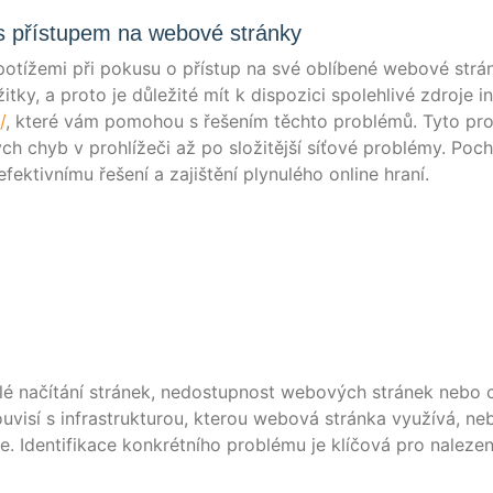
 přístupem na webové stránky
i potí­že­mi při pokusu o pří­st­up na své oblí­be­né webo­vé strán
t­ky, a pro­to je důleži­té mít k dis­po­zi­ci spo­leh­li­vé zdro­je i
/
, kte­ré vám pomo­hou s řešením těch­to pro­blé­mů. Tyto pro
h chyb v proh­lí­žeči až po složi­tě­jší síťo­vé pro­blé­my. Poc
fek­tiv­ní­mu řešení a zajiš­tění ply­nulé­ho online hraní.
é načí­tá­ní strá­nek, ned­ost­up­nost webo­vých strá­nek nebo 
ou­vi­sí s infra­struk­tur­ou, kte­rou webo­vá strán­ka využí­vá, ne
e. Iden­ti­fik­a­ce kon­krét­ní­ho pro­blé­mu je klí­čo­vá pro nale­zen