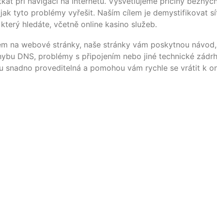
at při navi­ga­ci na inter­ne­tu. Vys­vět­lu­je­me pří­či­ny běžnýc
 jak tyto pro­blé­my vyřešit. Naším cílem je demys­ti­fi­kovat sí
 který hle­dá­te, včet­ně online kasi­no služeb.
tu­pem na webo­vé strán­ky, naše strán­ky vám pos­kyt­nou návod,
hy­bu DNS, pro­blé­my s při­po­jením nebo jiné tech­nické zád­rhe
 snad­no pro­ve­di­telná a pomo­hou vám rych­le se vrá­tit k o