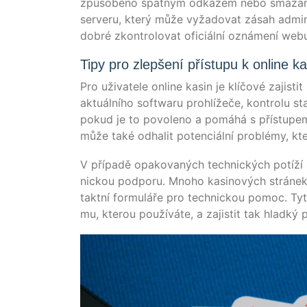
způ­so­be­no špat­ným odka­zem nebo sma­za­no
ser­veru, který může vyža­do­vat zásah admi­n
dob­ré zkon­tro­lo­vat ofi­ci­ální ozná­mení w
Tipy pro zlepšení přístupu k online k
Pro uži­va­te­le online kasin je klí­čo­vé zajis­tit
aktuální­ho soft­waru proh­lí­žeče, kon­tro­lu sta­
pokud je to povo­le­no a pomá­há s pří­s­tu­pem v r
může také odha­lit poten­ciální pro­blé­my, kte
V pří­pa­dě opa­ko­vaných tech­nických potí­ží
nick­ou pod­po­ru. Mno­ho kasi­no­vých strá­
takt­ní for­mulá­ře pro tech­nick­ou pomoc. Ty
mu, kte­rou použí­vá­te, a zajis­tit tak hlad­ký 