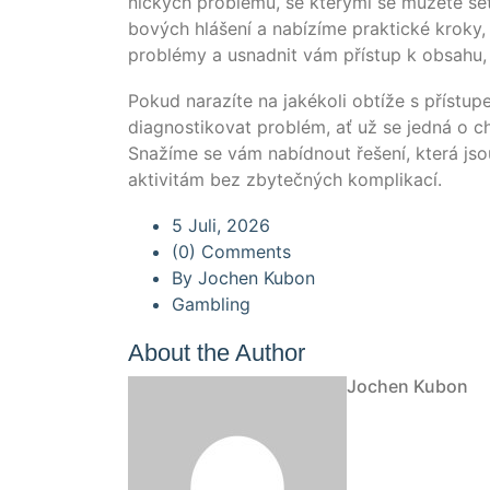
nických pro­blé­mů, se který­mi se může­te set­k
bo­vých hlá­šení a nabí­zí­me prak­tické kro­ky,
pro­blé­my a usnad­nit vám pří­st­up k obs­a­hu,
Pokud nara­zí­te na jaké­ko­li obtí­že s pří­s­
dia­gnos­ti­ko­vat pro­blém, ať už se jed­ná o c
Snaží­me se vám nabídn­out řešení, která jsou
akti­vi­tám bez zbytečných komplikací.
5 Juli, 2026
(0) Comments
By
Jochen Kubon
Gambling
About the Author
Jochen Kubon