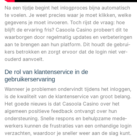
Na een tijd­je beg­int het inlogpro­ces bij­na auto­ma­tisch
te voelen. Je weet pre­ci­es waar je moet klik­ken, wel­ke
gege­vens je moet invoe­ren. Toch rijst de vraag: hoe
bli­jft de erva­ring fris? Casoo­la Casi­no pro­be­ert dit te
waar­bor­gen door regel­ma­tig updates en ver­be­te­rin­gen
aan te bren­gen aan hun plat­form. Dit houdt de gebrui­
kers betrok­ken en zorgt ervo­or dat de log­in niet ver­
ou­derd aanvoelt.
De rol van klantenservice in de
gebruikerservaring
Wan­neer je pro­ble­men onder­vindt tij­dens het inlog­gen,
is de kwa­li­te­it van de klan­ten­ser­vice van groot belang.
Het goe­de nieuws is dat Casoo­la Casi­no over het
alge­meen posi­tie­ve feed­back ont­vangt over hun
onder­ste­u­ning. Snel­le respons en behulpzame mede­
wer­kers kun­nen de frus­tra­ties van een onhan­di­ge log­in
verz­ach­ten, waar­door je snel­ler weer aan de slag kunt.