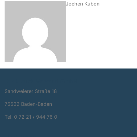
Jochen Kubon
Ruck-Zuck-Versand GmbH
Sandweie­rer Stra­ße 18
76532 Baden-Baden
Tel. 0 72 21 / 944 76 0