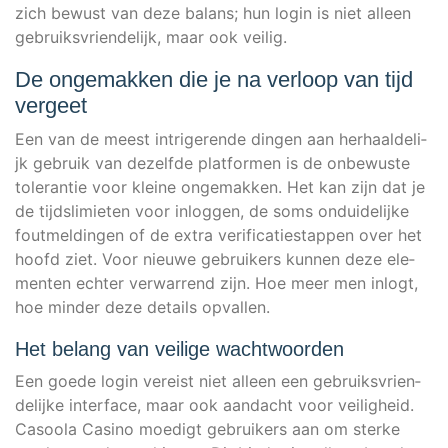
zich bewust van deze bal­ans; hun log­in is niet alleen
gebruiks­vri­en­de­li­jk, maar ook veilig.
De ongemakken die je na verloop van tijd
vergeet
Een van de meest intri­ge­r­en­de din­gen aan her­haal­de­li­
jk gebruik van dez­elf­de plat­for­men is de onbe­wus­te
tole­ran­tie voor klei­ne onge­mak­ken. Het kan zijn dat je
de tijds­li­mie­ten voor inlog­gen, de soms ondui­de­li­jke
fout­mel­din­gen of de extra veri­fi­ca­tie­st­ap­pen over het
hoofd ziet. Voor nieu­we gebrui­kers kun­nen deze ele­
men­ten ech­ter ver­war­rend zijn. Hoe meer men inlogt,
hoe min­der deze details opvallen.
Het belang van veilige wachtwoorden
Een goe­de log­in ver­eist niet alleen een gebruiks­vri­en­
de­li­jke inter­face, maar ook aan­dacht voor vei­lig­heid.
Casoo­la Casi­no moe­digt gebrui­kers aan om ster­ke