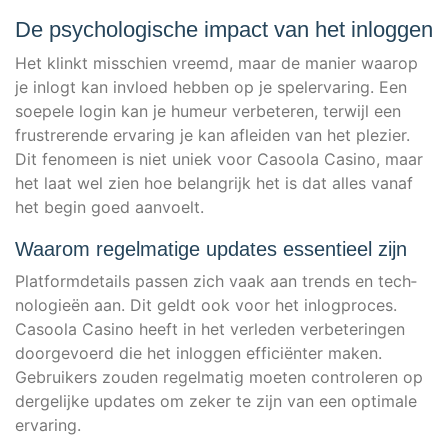
De psychologische impact van het inloggen
Het klinkt mis­schien vreemd, maar de manier waar­op
je inlogt kan invloed heb­ben op je spe­l­er­va­ring. Een
soe­pe­le log­in kan je humeur ver­be­te­ren, ter­wi­jl een
frus­tre­ren­de erva­ring je kan aflei­den van het ple­zier.
Dit fen­o­meen is niet uniek voor Casoo­la Casi­no, maar
het laat wel zien hoe belan­gri­jk het is dat alles van­af
het begin goed aanvoelt.
Waarom regelmatige updates essentieel zijn
Plat­form­de­tails pas­sen zich vaak aan trends en tech­
no­lo­gieën aan. Dit geldt ook voor het inlogpro­ces.
Casoo­la Casi­no heeft in het ver­le­den ver­be­te­rin­gen
door­ge­voerd die het inlog­gen effi­ci­ën­ter maken.
Gebrui­kers zou­den regel­ma­tig moe­ten con­tro­le­ren op
der­ge­li­jke updates om zeker te zijn van een opti­ma­le
ervaring.