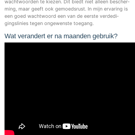
wacht­wo­or­den te kiezen. Dit biedt niet alleen bescher­
ming, maar geeft ook gemoeds­rust. In mijn erva­ring is
een goed wacht­wo­ord een van de eers­te ver­de­di­
gings­li­nies tegen onge­wens­te toegang.
Wat verandert er na maanden gebruik?