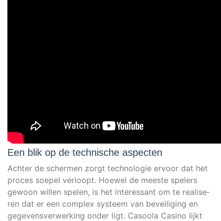
Een blik op de technische aspecten
Ach­ter de scher­men zorgt tech­no­lo­gie ervo­or dat het
pro­ces soe­pel ver­loopt. Hoe­wel de mees­te spe­l­ers
gewoon wil­len spe­len, is het inter­es­sant om te rea­li­se­
ren dat er een com­plex sys­teem van bevei­liging en
gege­vens­ver­werk­ing onder ligt. Casoo­la Casi­no lijkt