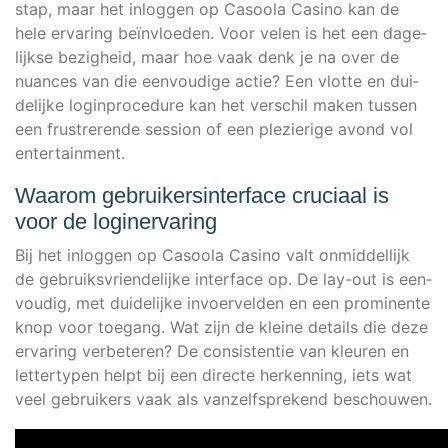
stap, maar het inlog­gen op Casoo­la Casi­no kan de
hele erva­ring beïn­vloe­den. Voor velen is het een dage­
li­jk­se bezig­heid, maar hoe vaak denk je na over de
nuan­ces van die een­vou­di­ge actie? Een vlot­te en dui­
de­li­jke log­in­pro­ce­du­re kan het ver­schil maken tus­sen
een frus­tre­ren­de ses­si­on of een ple­zie­ri­ge avond vol
entertainment.
Waarom gebruikersinterface cruciaal is
voor de loginervaring
Bij het inlog­gen op Casoo­la Casi­no valt onmid­del­li­jk
de gebruiks­vri­en­de­li­jke inter­face op. De lay-out is een­
vou­dig, met dui­de­li­jke invoer­vel­den en een pro­mi­nen­te
knop voor toe­gang. Wat zijn de klei­ne details die deze
erva­ring ver­be­te­ren? De con­sis­ten­tie van kleu­ren en
let­ter­ty­pen helpt bij een direc­te her­ken­ning, iets wat
veel gebrui­kers vaak als van­z­elf­spre­kend beschouwen.