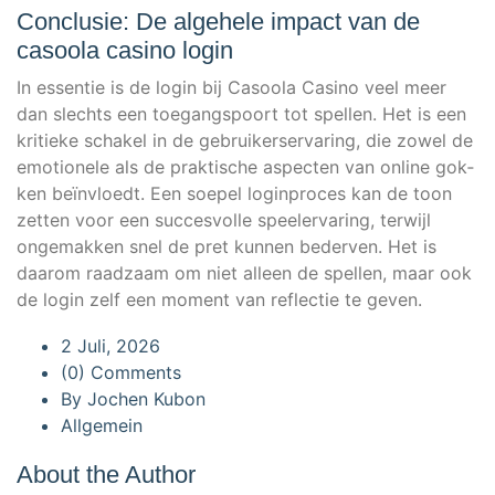
Conclusie: De algehele impact van de
casoola casino login
In essen­tie is de log­in bij Casoo­la Casi­no veel meer
dan slechts een toe­gangs­po­ort tot spel­len. Het is een
kri­tie­ke scha­kel in de gebrui­ker­ser­va­ring, die zowel de
emo­tio­n­ele als de prak­ti­sche aspec­ten van online gok­
ken beïn­vloedt. Een soe­pel log­in­pro­ces kan de toon
zet­ten voor een suc­ces­vol­le spee­ler­va­ring, ter­wi­jl
onge­mak­ken snel de pret kun­nen beder­ven. Het is
daa­rom raad­zaam om niet alleen de spel­len, maar ook
de log­in zelf een moment van reflec­tie te geven.
2 Juli, 2026
(0) Comments
By
Jochen Kubon
Allgemein
About the Author