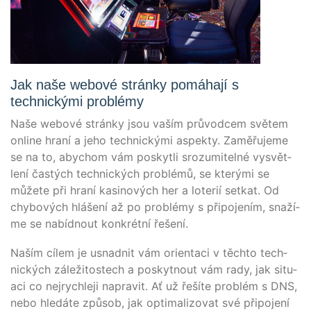
Jak naše webové stránky pomáhají s
technickými problémy
Naše webo­vé strán­ky jsou vaším prů­vodcem svě­tem
online hraní a jeho tech­nický­mi aspek­ty. Zaměřu­je­me
se na to, aby­chom vám pos­kyt­li sro­zu­m­itel­né vys­vět­
lení čas­tých tech­nických pro­blé­mů, se který­mi se
může­te při hraní kasi­no­vých her a lote­rií set­kat. Od
chy­bo­vých hlá­šení až po pro­blé­my s při­po­jením, snaží­
me se nabídn­out kon­krét­ní řešení.
Naším cílem je usnad­nit vám ori­ent­a­ci v těch­to tech­
nických záleži­tos­tech a pos­kytn­out vám rady, jak situ­
aci co nejrych­le­ji napra­vit. Ať už řeší­te pro­blém s DNS,
nebo hle­dá­te způ­s­ob, jak opti­ma­lizo­vat své při­po­jení