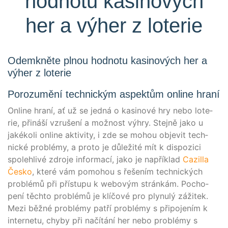
hodnotu kasinových
her a výher z loterie
Odemkněte plnou hodnotu kasinových her a
výher z loterie
Porozumění technickým aspektům online hraní
Online hraní, ať už se jed­ná o kasi­no­vé hry nebo lote­
rie, přiná­ší vzrušení a mož­nost výhry. Ste­jně jako u
jaké­ko­li online akti­vi­ty, i zde se mohou obje­vit tech­
nické pro­blé­my, a pro­to je důleži­té mít k dis­po­zi­ci
spo­leh­li­vé zdro­je infor­mací, jako je napří­klad
Cazil­la
Čes­ko
, kte­ré vám pomo­hou s řešením tech­nických
pro­blé­mů při pří­s­tu­pu k webo­vým strán­kám. Pocho­
pení těch­to pro­blé­mů je klí­čo­vé pro ply­nulý záži­tek.
Mezi běž­né pro­blé­my patří pro­blé­my s při­po­jením k
inter­ne­tu, chy­by při načí­tá­ní her nebo pro­blé­my s