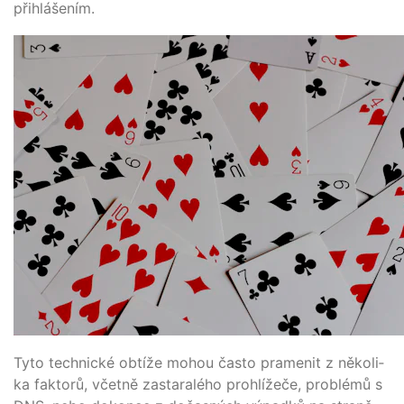
přihlášením.
Tyto tech­nické obtí­že mohou čas­to pra­men­it z něko­li­
ka fak­torů, včet­ně zas­tar­a­lé­ho proh­lí­žeče, pro­blé­mů s