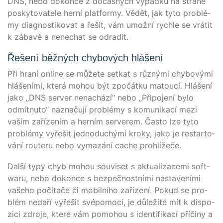
DNS, nebo dokon­ce z dočas­ných výpad­ků na straně
pos­ky­to­va­te­le herní plat­for­my. Vědět, jak tyto pro­blé­
my dia­gnos­ti­ko­vat a řešit, vám umožní rych­le se vrá­tit
k zába­vě a nen­echat se odradit.
Řešení běžných chybových hlášení
Při hraní online se může­te set­kat s růz­ný­mi chy­bo­vý­mi
hlá­šení­mi, která mohou být zpočát­ku matoucí. Hlá­šení
jako „DNS ser­ver nen­achá­zí“ nebo „Při­po­jení bylo
odmít­nu­to“ naz­naču­jí pro­blé­my s komu­ni­ka­cí mezi
vaším zaří­zením a herním ser­ve­rem. Čas­to lze tyto
pro­blé­my vyřešit jed­no­duchý­mi kro­ky, jako je restarto­
vá­ní rou­te­ru nebo vyma­zá­ní cache prohlížeče.
Další typy chyb mohou sou­vi­set s aktua­li­za­ce­mi soft­
waru, nebo dokon­ce s bez­peč­nost­ní­mi nasta­vení­mi
vaše­ho počí­tače či mobilní­ho zaří­zení. Pokud se pro­
blém nedaří vyřešit své­po­mocí, je důleži­té mít k dis­po­
zi­ci zdro­je, kte­ré vám pomo­hou s iden­ti­fi­ka­cí pří­či­ny a