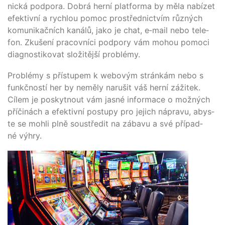
nická pod­po­ra. Dobrá herní plat­for­ma by měla nabí­zet
efek­tiv­ní a rych­lou pomoc pro­s­třed­nict­vím růz­ných
komu­ni­kačních kaná­lů, jako je chat, e‑mail nebo tele­
fon. Zkušení pra­cov­ní­ci pod­po­ry vám mohou pomo­ci
dia­gnos­ti­ko­vat složi­tě­jší problémy.
Pro­blé­my s pří­s­tu­pem k webo­vým strán­kám nebo s
fun­kč­nos­tí her by nemě­ly narušit váš herní záži­tek.
Cílem je pos­kytn­out vám jas­né infor­mace o možných
pří­činách a efek­tiv­ní pos­tu­py pro jejich nápra­vu, abys­
te se moh­li plně sous­tře­dit na zába­vu a své pří­pad­
né výhry.