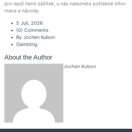
pro lepší herní záži­tek, u nás nalez­ne­te potřeb­né infor­
mace a návody.
5 Juli, 2026
(0) Comments
By
Jochen Kubon
Gambling
About the Author
Jochen Kubon