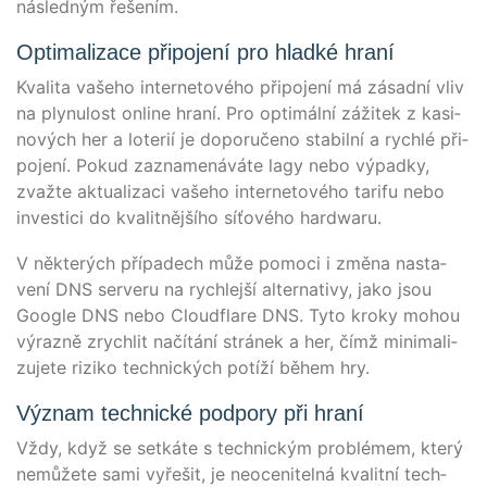
nás­led­ným řešením.
Optimalizace připojení pro hladké hraní
Kva­li­ta vaše­ho inter­neto­vé­ho při­po­jení má zásad­ní vliv
na ply­nu­lost online hraní. Pro optimální záži­tek z kasi­
no­vých her a lote­rií je dopo­ruče­no sta­bilní a rychlé při­
po­jení. Pokud zaz­na­mená­vá­te lagy nebo výpad­ky,
zvaž­te aktua­li­za­ci vaše­ho inter­neto­vé­ho tari­fu nebo
inve­s­ti­ci do kva­lit­ně­jší­ho síťo­vé­ho hardwaru.
V něk­terých pří­pa­dech může pomo­ci i změ­na nasta­
vení DNS ser­veru na rych­le­jší alter­na­ti­vy, jako jsou
Goog­le DNS nebo Cloud­fla­re DNS. Tyto kro­ky mohou
výraz­ně zrychlit načí­tá­ní strá­nek a her, čímž mini­ma­li­
zu­jete rizi­ko tech­nických potí­ží během hry.
Význam technické podpory při hraní
Vždy, když se set­ká­te s tech­nickým pro­blé­mem, který
nemůže­te sami vyřešit, je neo­cen­i­telná kva­lit­ní tech­