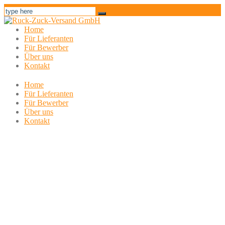
Home
Für Lieferanten
Für Bewerber
Über uns
Kontakt
Home
Für Lieferanten
Für Bewerber
Über uns
Kontakt