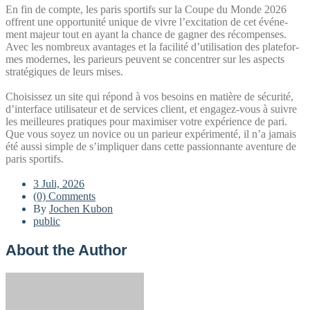
En fin de comp­te, les paris spor­tifs sur la Cou­pe du Mon­de 2026
offrent une oppor­tu­ni­té uni­que de viv­re l’excitation de cet évé­ne­
ment majeur tout en ayant la chan­ce de gagner des récom­pen­ses.
Avec les nombreux avan­ta­ges et la faci­li­té d’uti­li­sa­ti­on des pla­te­for­
mes moder­nes, les pari­eurs peu­vent se con­cen­trer sur les aspects
stra­té­giques de leurs mises.
Choi­sis­sez un site qui répond à vos beso­ins en matiè­re de sécu­ri­té,
d’interface uti­li­sa­teur et de ser­vices cli­ent, et enga­gez-vous à sui­v­re
les meil­leu­res pra­ti­ques pour maxi­mi­ser vot­re expé­ri­ence de pari.
Que vous soyez un novice ou un pari­eur expé­ri­men­té, il n’a jamais
été aus­si simp­le de s’im­pli­quer dans cet­te pas­si­on­nan­te aven­ture de
paris sportifs.
3 Juli, 2026
(0) Comments
By
Jochen Kubon
public
About the Author