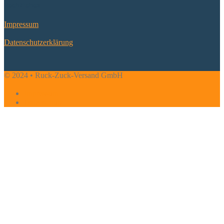
Rechtliches
Impres­sum
Daten­schutz­er­klä­rung
© 2024 • Ruck-Zuck-Versand GmbH
Impressum
Datenschutz