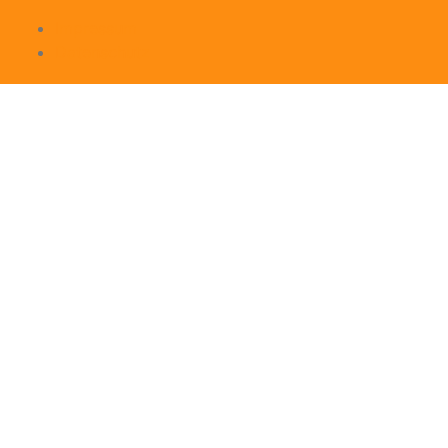
Impressum
Datenschutz