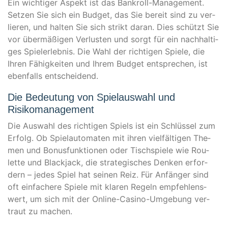
Ein wich­ti­ger Aspekt ist das Bank­roll-Manage­ment.
Set­zen Sie sich ein Bud­get, das Sie bereit sind zu ver­
lie­ren, und hal­ten Sie sich strikt dar­an. Dies schützt Sie
vor über­mä­ßi­gen Ver­lus­ten und sorgt für ein nach­hal­ti­
ges Spiel­erleb­nis. Die Wahl der rich­ti­gen Spie­le, die
Ihren Fähig­kei­ten und Ihrem Bud­get ent­spre­chen, ist
eben­falls entscheidend.
Die Bedeutung von Spielauswahl und
Risikomanagement
Die Aus­wahl des rich­ti­gen Spiels ist ein Schlüs­sel zum
Erfolg. Ob Spiel­au­to­ma­ten mit ihren viel­fäl­ti­gen The­
men und Bonus­funk­tio­nen oder Tisch­spie­le wie Rou­
lette und Black­jack, die stra­te­gi­sches Den­ken erfor­
dern – jedes Spiel hat sei­nen Reiz. Für Anfän­ger sind
oft ein­fa­che­re Spie­le mit kla­ren Regeln emp­feh­lens­
wert, um sich mit der Online-Casi­no-Umge­bung ver­
traut zu machen.