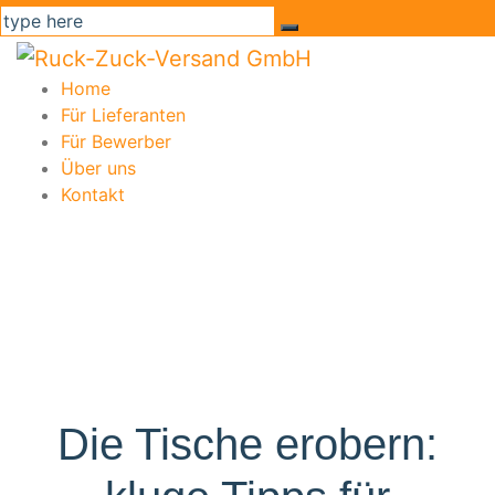
Home
Für Lieferanten
Für Bewerber
Über uns
Kontakt
Die Tische erobern: