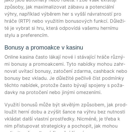
způ­so­by, jak maxi­ma­lizo­vat zába­vu a poten­ciální
výhry, napří­klad výbě­rem her s vyšší náv­rat­nos­tí pro
hrá­če (RTP) nebo využi­tím bonu­so­vých funk­cí. Důleži­
té je vyb­rat si hru, která odpo­ví­dá vaše­mu herní­mu
sty­lu a preferencím.
Bonusy a promoakce v kasinu
Online kasi­na čas­to láka­jí nové i stá­va­jí­cí hrá­če růz­ný­
mi bonu­sy a prom­oak­ce­mi. Tyto nabíd­ky mohou zahr­
no­vat uvít­ací bonu­sy, zatočení zdar­ma, cash­back nebo
bonu­sy bez vkla­du. Je důleži­té peč­li­vě číst pod­mín­ky
těch­to nabí­dek, pro­tože čas­to býva­jí spo­je­ny s poža­
dav­ky na pro­točení nebo jiný­mi omezeními.
Využi­tí bonusů může být skvělým způ­s­o­bem, jak prod­
loužit herní dobu a zvýšit šan­ce na výh­ru bez nut­nos­ti
vklá­dat další vlast­ní pro­s­třed­ky. Nic­mé­ně, je tře­ba k
nim přis­tu­po­vat stra­te­gi­cky a pocho­pit, jak mohou