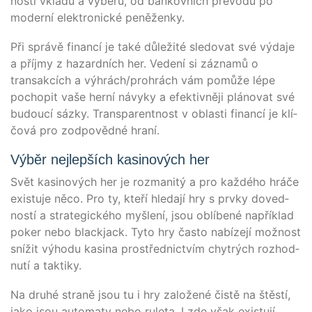
nos­ti vkla­du a výběru, od ban­kov­ních pře­vo­dů po
moderní elek­tro­nické peněženky.
Při sprá­vě finan­cí je také důleži­té sle­do­vat své výda­je
a příj­my z hazard­ních her. Vedení si záz­namů o
transak­cích a výhrách/prohrách vám pomůže lépe
pocho­pit vaše herní návy­ky a efek­tiv­ně­ji plá­no­vat své
budoucí sáz­ky. Trans­par­ent­nost v oblas­ti finan­cí je klí­
čo­vá pro zod­po­věd­né hraní.
Výběr nejlepších kasinových her
Svět kasi­no­vých her je roz­ma­ni­tý a pro kaž­dé­ho hrá­če
exis­tu­je něco. Pro ty, kteří hle­da­jí hry s prv­ky doved­
nos­tí a stra­te­gické­ho myš­lení, jsou oblí­be­né napří­klad
poker nebo black­jack. Tyto hry čas­to nabí­ze­jí mož­nost
sní­žit výho­du kasi­na pro­s­třed­nict­vím chytrých roz­hod­
nu­tí a taktiky.
Na druhé straně jsou tu i hry založe­né čis­tě na štěs­tí,
jako jsou auto­ma­ty nebo rul­eta. I zde však exis­tu­jí