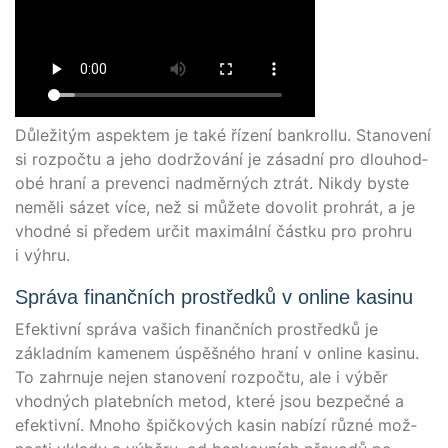
Důleži­tým aspek­tem je také řízení bank­rol­lu. Sta­novení
si roz­poč­tu a jeho dodržo­vá­ní je zásad­ní pro dlo­u­ho­d­
o­bé hraní a pre­ven­ci nad­měrných ztrát. Nik­dy bys­te
nemě­li sázet více, než si může­te dovo­lit prohrát, a je
vhod­né si pře­dem určit maximální část­ku pro proh­ru
i výhru.
Správa finančních prostředků v online kasinu
Efek­tiv­ní sprá­va vašich finančních pro­s­třed­ků je
základ­ním kamen­em úspěš­né­ho hraní v online kasinu.
To zahr­nu­je nejen sta­novení roz­poč­tu, ale i výběr
vhod­ných pla­teb­ních metod, kte­ré jsou bez­peč­né a
efek­tiv­ní. Mno­ho špič­ko­vých kasin nabí­zí růz­né mož­