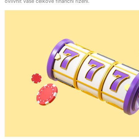
ovliv­nit vaše cel­ko­vé finanční řízení.