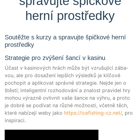
spravujte špičkové
herní prostředky
Soutěžte s kurzy a spravujte špičkové herní
prostředky
Strategie pro zvýšení šancí v kasinu
Účast v kasi­no­vých hrách může být vzrušu­jí­cí zába­
vou, ale pro dosažení lepších výs­led­ků je klí­čo­vé
pocho­pit a apli­ko­vat správ­né stra­te­gie. Nej­de jen o
štěs­tí; inte­li­gent­ní roz­ho­do­vá­ní a zna­lost pra­vi­del hry
mohou výraz­ně ovliv­nit vaše šan­ce na výh­ru, a pro­to
je dob­ré se podí­vat na růz­né mož­nos­ti, včet­ně těch,
kte­ré nabí­ze­jí weby jako
https://icefishing-cz.net/
, pro
inspiraci.