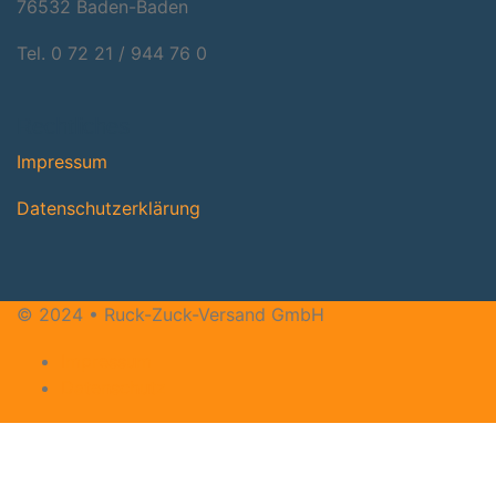
76532 Baden-Baden
Tel. 0 72 21 / 944 76 0
Rechtliches
Impres­sum
Daten­schutz­er­klä­rung
© 2024 • Ruck-Zuck-Versand GmbH
Impressum
Datenschutz