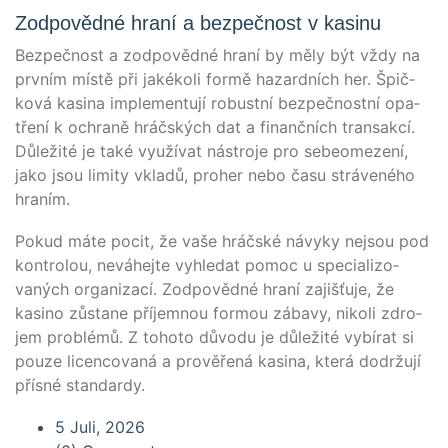
Zodpovědné hraní a bezpečnost v kasinu
Bez­peč­nost a zod­po­věd­né hraní by měly být vždy na
prv­ním mís­tě při jaké­ko­li for­mě hazard­ních her. Špič­
ko­vá kasi­na imple­mentu­jí robust­ní bez­peč­nost­ní opa­
tření k ochraně hrá­čs­kých dat a finančních transak­cí.
Důleži­té je také využí­vat nás­tro­je pro sebe­ome­zení,
jako jsou limi­ty vkla­dů, pro­her nebo času strá­ve­né­ho
hraním.
Pokud máte pocit, že vaše hrá­čs­ké návy­ky nej­sou pod
kon­tro­lou, nevá­hej­te vyh­le­dat pomoc u spe­cia­lizo­
vaných orga­ni­zací. Zod­po­věd­né hraní zajišťu­je, že
kasi­no zůsta­ne pří­jem­nou for­mou zába­vy, niko­li zdro­
jem pro­blé­mů. Z toho­to důvo­du je důleži­té vybí­rat si
pou­ze licen­co­vaná a pro­věřená kasi­na, která dodržu­jí
přís­né standardy.
5 Juli, 2026