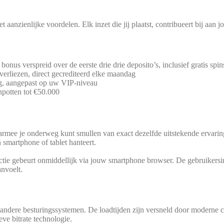
t aan­zi­en­li­jke voor­de­len. Elk inzet die jij pla­atst, con­tri­bue­ert bij aa
onus ver­s­preid over de eers­te drie drie deposito’s, inclu­sief gra­tis spins
r­lie­zen, direct gecre­di­te­erd elke maandag
dag, aan­ge­past op uw VIP-niveau
n­pot­ten tot €50.000
aar­mee je onder­weg kunt smullen van exact dez­elf­de uit­s­te­ken­de erva­r
n smart­phone of tablet hanteert.
ie gebe­urt onmid­del­li­jk via jouw smart­phone brow­ser. De gebrui­ker­sin­
anvoelt.
 bes­t­uri­ngs­sys­te­men. De load­t­ij­den zijn vers­neld door moder­ne com­p
­ve bit­ra­te technologie.