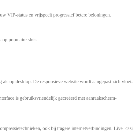
n jouw VIP-sta­tus en vrijs­peelt pro­gres­sief bete­re beloningen.
 op popu­lai­re slots
ing als op desk­top. De respon­sie­ve web­site wordt aan­ge­past zich vloei­
ter­face is gebruiks­vri­en­de­li­jk gecreëerd met aan­raak­scherm-
res­sie­tech­nie­ken, ook bij tra­ge­re inter­net­verb­in­din­gen. Live- casi­