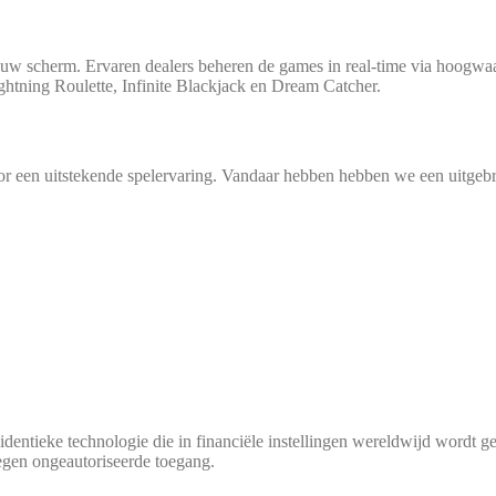
naar uw scherm. Erva­ren dea­lers behe­ren de games in real-time via hoog­waar
Light­ning Rou­lette, Infi­ni­te Black­jack en Dream Catcher.
oor een uit­s­te­ken­de spe­l­er­va­ring. Van­daar heb­ben heb­ben we een uit­ge
den­tie­ke tech­no­lo­gie die in finan­cië­le instel­lin­gen wereld­wijd wordt g
en onge­au­to­ri­se­er­de toegang.