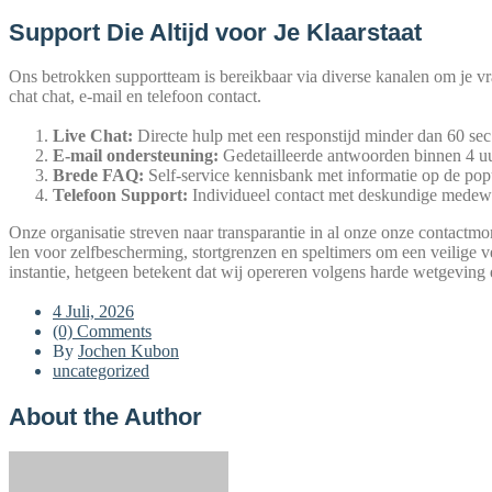
Support Die Altijd voor Je Klaarstaat
Ons betrok­ken sup­port­team is bereik­baar via diver­se kana­len om je vra­
chat chat, e‑mail en tele­foon contact.
Live Chat:
Direc­te hulp met een respons­tijd min­der dan 60 sec 
E‑mail onder­ste­u­ning:
Gede­tail­le­er­de ant­wo­or­den bin­nen 4 
Bre­de FAQ:
Self-ser­vice ken­nis­bank met infor­ma­tie op de popu
Tele­foon Sup­port:
Indi­vi­dueel cont­act met des­kun­di­ge mede­w
Onze orga­ni­sa­tie stre­ven naar trans­paran­tie in al onze onze cont­act­mo
len voor zelf­be­scher­ming, stort­gren­zen en spel­ti­mers om een vei­li­ge
instan­tie, het­ge­en bete­kent dat wij ope­re­ren vol­gens har­de wet­ge­vi
4 Juli, 2026
(0) Comments
By
Jochen Kubon
uncategorized
About the Author