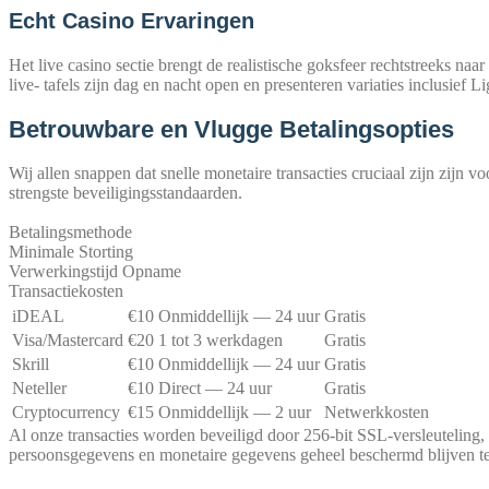
Echt Casino Ervaringen
Het live casi­no sec­tie brengt de rea­lis­ti­sche goks­feer recht­s­treeks 
live- tafels zijn dag en nacht open en pre­sen­te­ren varia­ties inclu­sief 
Betrouwbare en Vlugge Betalingsopties
Wij allen snap­pen dat snel­le mone­tai­re tran­sac­ties cru­cia­al zijn zijn v
strengs­te beveiligingsstandaarden.
Betalingsmethode
Mini­ma­le Storting
Ver­werking­s­tijd Opname
Transactiekosten
iDE­AL
€10
Onmid­del­li­jk — 24 uur
Gra­tis
Visa/Mastercard
€20
1 tot 3 werkdagen
Gra­tis
Skrill
€10
Onmid­del­li­jk — 24 uur
Gra­tis
Net­el­ler
€10
Direct — 24 uur
Gra­tis
Cryp­to­cur­ren­cy
€15
Onmid­del­li­jk — 2 uur
Net­werk­kos­ten
Al onze tran­sac­ties wor­den bevei­ligd door 256-bit SSL-vers­leu­te­ling, i
per­so­ons­ge­ge­vens en mone­tai­re gege­vens geheel beschermd blij­ven teg