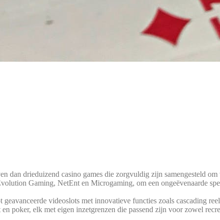
en dan drie­dui­zend casi­no games die zorg­vul­dig zijn samen­ge­steld om vo
y, Evo­lu­ti­on Gam­ing, NetEnt en Micro­gam­ing, om een ongeë­ven­aar­de spe­l
t geavan­ceer­de videoslots met inno­va­tie­ve func­ties zoals cas­ca­ding reels
rat en poker, elk met eigen inzet­gren­zen die pas­send zijn voor zowel recrea­t