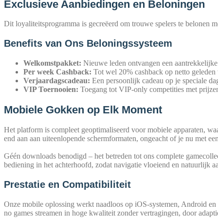
Exclusieve Aanbiedingen en Beloningen
Dit loya­li­te­i­ts­pro­gram­ma is gecreëerd om trou­we spe­l­ers te belo­nen me
Benefits van Ons Beloningssysteem
Wel­komst­pak­ket:
Nieu­we leden ont­van­gen een aantrek­ke­li­jke b
Per week Cash­back:
Tot wel 20% cash­back op net­to gele­den ve
Ver­ja­ar­d­ag­s­ca­deau:
Een per­so­on­lijk cadeau op je spe­cia­le 
VIP Toer­nooi­en:
Toe­gang tot VIP-only com­pe­ti­ties met pri­j­ze
Mobiele Gokken op Elk Moment
Het plat­form is com­pleet geop­ti­ma­li­se­erd voor mobie­le appa­ra­ten, w
end aan aan uiteen­lo­pen­de scherm­for­ma­ten, onge­acht of je nu met ee
Géén down­loads beno­digd – het bet­re­den tot ons com­ple­te game­coll­ec­t
bediening in het ach­ter­hoofd, zodat navi­ga­tie vloei­end en natu­ur­li­jk a
Prestatie en Compatibiliteit
Onze mobi­le oplos­sing werkt naad­loos op iOS-sys­te­men, Android en ande­re
no games strea­men in hoge kwa­li­te­it zon­der ver­tra­gin­gen, door adap­tie