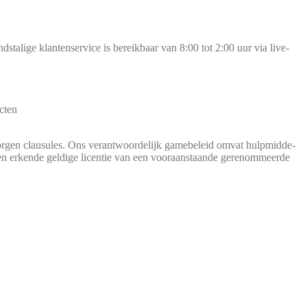
sta­li­ge klan­ten­ser­vice is bereik­baar van 8:00 tot 2:00 uur via live­
ecten
­gen clau­su­les. Ons ver­ant­wo­or­de­li­jk game­be­leid omvat hulp­mid­de­
erken­de gel­di­ge licen­tie van een voo­r­a­an­s­taan­de gere­nom­meer­de