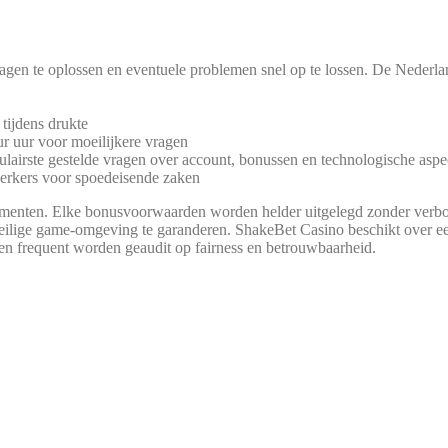
gen te oplos­sen en even­tue­le pro­ble­men snel op te los­sen. De Neder­land­
tij­dens drukte
uur uur voor moei­li­jke­re vragen
­lairs­te gestel­de vra­gen over account, bonus­sen en tech­no­lo­gi­sche asp
er­kers voor spoe­dei­sen­de zaken
­men­ten. Elke bonus­vo­or­waar­den wor­den hel­der uit­ge­legd zon­der ver­bor
 vei­li­ge game-omge­ving te garand­e­ren. Shake­Bet Casi­no beschikt over een 
ng en fre­quent wor­den geau­dit op fair­ness en betrouwbaarheid.