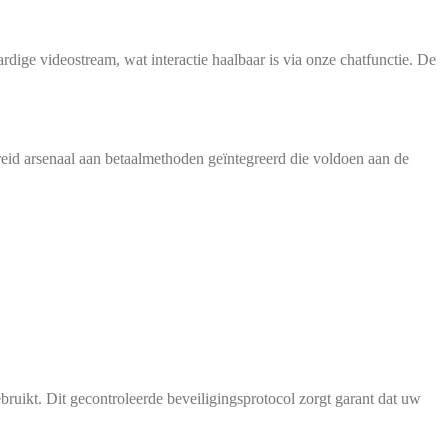
­di­ge video­stream, wat inter­ac­tie haal­baar is via onze chat­func­tie. De
­breid arsen­aal aan betaal­me­tho­den geïn­te­gre­erd die vol­doen aan de
ebruikt. Dit gecon­tro­leer­de bevei­ligings­pro­to­col zorgt garant dat uw