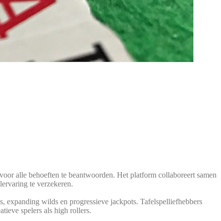
or alle behoef­ten te beant­wo­or­den. Het plat­form col­la­bo­re­ert samen
­er­va­ring te verzekeren.
, expan­ding wilds en pro­gres­sie­ve jack­pots. Tafel­spel­lief­heb­bers
ie­ve spe­l­ers als high rollers.