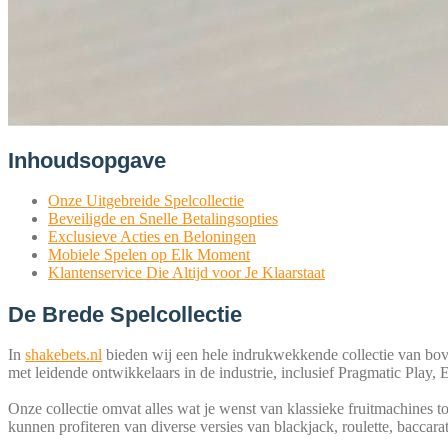
Inhoudsopgave
Onze Uit­ge­brei­de Spelcollectie
Bevei­lig­de en Snel­le Betalingsopties
Exclu­sie­ve Acties en Beloningen
Mobie­le Spe­len op Elk Moment
Klan­ten­ser­vice Die Altijd voor Je Klaarstaat
De Brede Spelcollectie
In
shakebets.nl
bie­den wij een hele indruk­wek­ken­de coll­ec­tie van bov
met lei­den­de ont­wik­kel­a­ars in de indus­trie, inclu­sief Prag­ma­tic Pla
Onze coll­ec­tie omvat alles wat je wenst van klas­sie­ke fruit­ma­chi­nes to
kun­nen pro­fi­te­ren van diver­se ver­sies van black­jack, rou­lette, bac­ca­