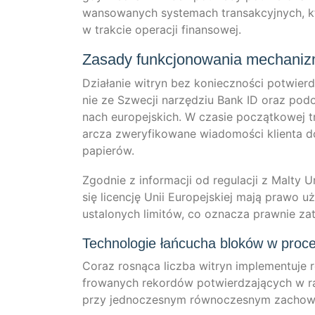
wan­so­wanych sys­tem­ach transak­cy­jnych, któ
w trak­cie ope­rac­ji finansowej.
Zasady funkcjonowania mechanizm
Działa­nie witryn bez koniecz­ności pot­wierd­z
nie ze Szwec­ji nar­zęd­ziu Bank ID oraz pod­ob
nach euro­pe­js­kich. W cza­sie poc­ząt­ko­wej 
ar­c­za zwery­fi­kowa­ne wia­do­mości kli­en­ta
papierów.
Zgod­nie z infor­mac­ji od regu­lac­ji z Mal­ty 
się licen­c­ję Unii Euro­pe­js­kiej mają pra­wo
usta­l­onych limi­tów, co oznac­za praw­nie zat
Technologie łańcucha bloków w proces
Coraz ros­ną­ca licz­ba witryn imple­mentu­je r
fro­wanych rekor­dów pot­wierd­za­ją­cych w ra
przy jed­no­c­zes­nym rów­no­c­zes­nym zacho­