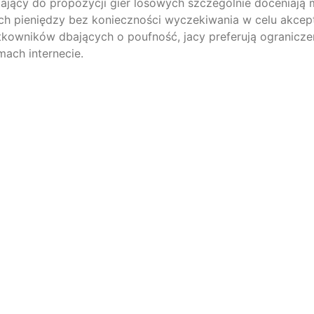
­ją­cy do pro­po­zy­c­ji gier loso­wych szc­ze­gól­nie docen­ia­ją 
 pie­nięd­zy bez koniecz­ności wyc­ze­ki­wa­nia w celu akcept­
ow­ni­ków dba­ją­cych o pouf­ność, jacy pre­fe­ru­ją ogra­nic­ze­
amach internecie.