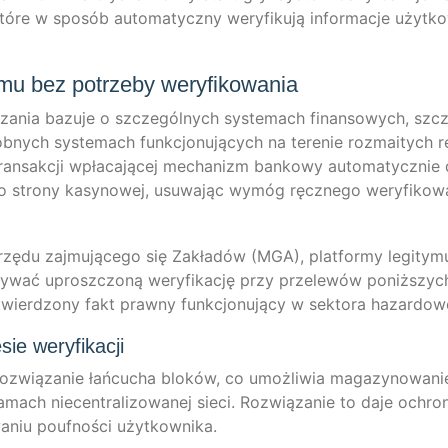
­re w sposób auto­ma­ty­cz­ny wery­fi­ku­ją infor­mac­je użyt­ko
u bez potrzeby weryfikowania
a­nia bazu­je o szc­ze­gól­nych sys­tem­ach fin­an­so­wych, szc­z
­nych sys­tem­ach funk­c­jo­nu­ją­cych na tere­nie roz­mai­tych 
transak­c­ji wpła­ca­jącej mecha­nizm ban­kowy auto­ma­ty­cz­nie
 do stro­ny kasyn­o­wej, usu­wa­jąc wymóg ręcz­n­ego wery­fi­kow
Urzę­du zaj­mu­jące­go się Zakła­dów (MGA), plat­for­my legi­ty­m
 uży­wać uproszc­zoną wery­fi­ka­c­ję przy prze­le­wów poniżs­zyc
­wierd­zo­ny fakt praw­ny funk­c­jo­nu­ją­cy w sek­to­ra hazardow
ie weryfikacji
oz­wią­za­nie łań­cu­cha blo­ków, co umoż­li­wia maga­zy­no­wa­n
mach nie­cen­tra­lizowa­nej sie­ci. Roz­wią­za­nie to daje ochro
wa­niu pouf­ności użytkownika.