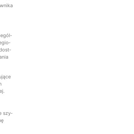
w­ni­ka
e­gól­
regio­
 dost­
a­nia
u­jące
h
ej.
ie szy­
nę