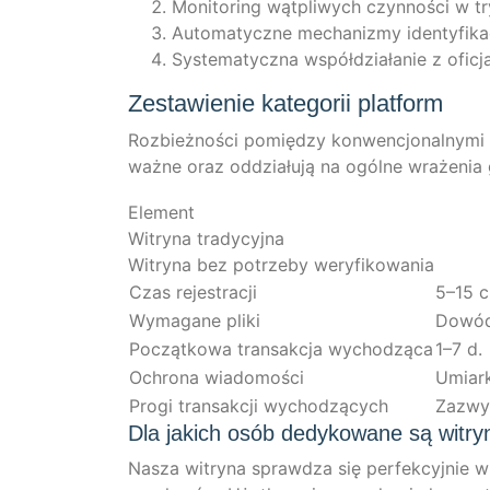
Moni­to­ring wąt­pli­wych czyn­ności w 
Auto­ma­ty­cz­ne mecha­niz­my iden­ty­fi­k
Sys­te­ma­ty­cz­na współd­ziała­nie z ofic­j
Zestawienie kategorii platform
Roz­bież­ności pomięd­zy kon­wen­c­jo­nal­ny­mi
waż­ne oraz oddziału­ją na ogól­ne wraże­nia
Element
Witry­na tradycyjna
Witry­na bez potrze­by weryfikowania
Czas rejes­trac­ji
5–15 c
Wyma­ga­ne pliki
Dowód,
Poc­ząt­ko­wa transak­c­ja wychodząca
1–7 d.
Ochrona wia­do­mości
Umi­ar­
Pro­gi transak­c­ji wychodzących
Zazwy­
Dla jakich osób dedykowane są witry
Nas­za witry­na sprawd­za się per­fek­cy­j­nie 