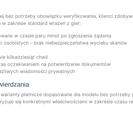
j bez potrze­by obo­wiąz­ku wery­fi­kowa­nia, kli­en­ci zdo­by­wa
h w zak­re­sie stan­dard wrażeń z gier:
zowa­ne w cza­sie paru minut po zgło­sze­nia żądania
ci oso­bis­tych – brak nie­bez­piec­zeńst­wa wycie­ku skanów
ie kil­kad­zie­siąt chwil
odc­z­as ocze­ki­wa­niem na pot­wierd­ze­nie dokumentów
raż­li­wych wia­do­mości prywatnych
wierdzania
ne wari­an­ty płat­nic­ze dopa­so­wa­ne dla mode­lu bez potrze­by
y­zu­je się kon­kret­ny­mi właści­wościa­mi w zak­re­sie cza­su rea