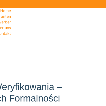
Home
eranten
werber
er uns
ontakt
eryfikowania –
h Formalności