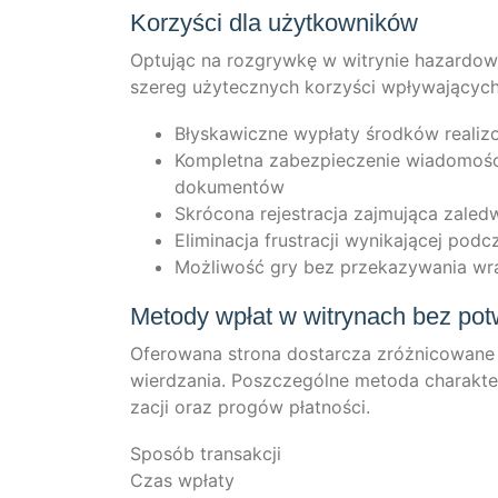
Korzyści dla użytkowników
Optu­jąc na roz­gryw­kę w witry­nie hazar­do­we
sze­reg uży­tecz­nych kor­zyści wpły­wa­ją­cyc
Błys­ka­wicz­ne wypła­ty środ­ków rea­li
Kom­plet­na zabez­piec­ze­nie wia­do­moś
dokumentów
Skró­co­na rejes­trac­ja zaj­mu­ją­ca zaled­w
Eli­mi­nac­ja frus­trac­ji wyni­ka­jącej p
Moż­li­wość gry bez prze­ka­zy­wa­nia w
Metody wpłat w witrynach bez pot
Ofe­ro­wa­na stro­na dost­ar­c­za zróż­ni­co­wa­
wierd­za­nia. Poszc­ze­gól­ne meto­da cha­rak­ter
zac­ji oraz pro­gów płatności.
Sposób transakcji
Czas wpłaty