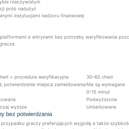
try­bie rzeczywistym
a­c­ji prób nadużyć
al­ny­mi ins­ty­tuc­ja­mi nad­zoru finansowej
 plat­form­a­mi a witry­na­mi bez potrze­by wery­fi­kowa­nia pozo
 gracza.
hwil + pro­ce­du­ra weryfikacyjna
30–60 chwil
 pot­wierd­ze­nie mie­j­s­ca zameldowania
Nie są wymagane
0–15 minut
ko­wa­na
Pod­wyżs­zo­na
c­zaj wyższe
Umi­ar­ko­wa­ne
ny bez potwierdzania
w przy­pad­ku grac­zy pre­fe­ru­ją­cych wygo­dę a także szyb­koś