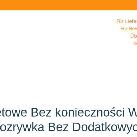
Für Lief
Für Be
Üb
K
etowe Bez konieczności W
ozrywka Bez Dodatkowyc