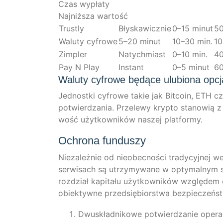
Czas wypłaty
Naj­niżs­za wartość
Trust­ly
Błys­ka­wicz­nie
0–15 minut
5
Walu­ty cyfrowe
5–20 minut
10–30 min.
10
Zimp­ler
Natych­mi­ast
0–10 min.
4
Pay N Play
Instant
0–5 minut
6
Waluty cyfrowe będące ulubiona opcj
Jed­nost­ki cyfro­we takie jak Bit­co­in, ETH czy
pot­wierd­za­nia. Prze­le­wy kryp­to sta­nowią 
wość użyt­kow­ni­ków nas­zej platformy.
Ochrona funduszy
Nie­za­leż­nie od nieo­b­e­c­ności tra­dy­cy­j­ne
ser­wi­sach są utrzy­my­wa­ne w opty­mal­nym 
rozdział kapi­tału użyt­kow­ni­ków wzglę­dem op
obiek­tyw­ne przedsię­bi­orst­wa bezpieczeńs
Dwuskład­ni­ko­we pot­wierd­za­nie ope­r