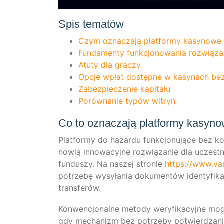
Spis tematów
Czym oznac­za­ją plat­for­my kasyn­o­w
Fun­da­men­ty funk­c­jo­no­wa­nia roz­wią
Atu­ty dla graczy
Opc­je wpłat dostęp­ne w kasyn­ach be
Zabez­piec­ze­nie kapitału
Porówna­nie typów witryn
Co to oznaczają platformy kasyno
Plat­for­my do hazar­du funk­c­jo­nu­jące bez 
nowią inno­wa­cy­j­ne roz­wią­za­nie dla uczest
fun­dus­zy. Na nas­zej stro­nie
https://www.va
potrze­bę wysyła­nia doku­men­tów iden­ty­fi­ka
transferów.
Kon­wen­c­jo­nal­ne met­ody wery­fi­ka­cy­j­ne 
gdy mecha­nizm bez potrze­by pot­wierd­za­nia