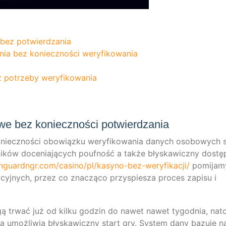
e bez potwierdzania
­za­nia bez koniecz­ności weryfikowania
z potrze­by weryfikowania
we bez konieczności potwierdzania
koniecz­ności obo­wiąz­ku wery­fi­kowa­nia danych oso­bo­wych 
­ni­ków docen­ia­ją­cych pouf­ność a także błys­ka­wicz­ny dost
nguardngr.com/casino/pl/kasyno-bez-weryfikacji/
pomi­ja­m
­cy­jnych, przez co znac­zą­co przy­spies­za pro­ces zapi­su i
mogą trwać już od kil­ku god­zin do nawet nawet tygod­nia, nato
 umoż­li­wia błys­ka­wicz­ny start gry. Sys­tem dany bazu­je n