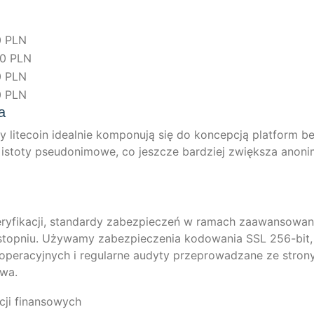
0 PLN
0 PLN
0 PLN
0 PLN
a
 lite­co­in ide­al­nie kom­po­nu­ją się do kon­cep­c­ją plat­form b
z isto­ty pseudo­ni­mo­we, co jeszc­ze bard­ziej zwięks­za anoni
j wery­fi­ka­c­ji, stan­dar­dy zabez­piec­zeń w ramach zaa­wan­so­w
stop­niu. Uży­wa­my zabez­piec­ze­nia kodo­wa­nia SSL 256-bit,
e­ra­cy­jnych i regu­lar­ne audy­ty prze­pro­wad­za­ne ze stro­n
twa.
ac­ji finansowych