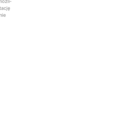
moż­li­
ac­ję
nie