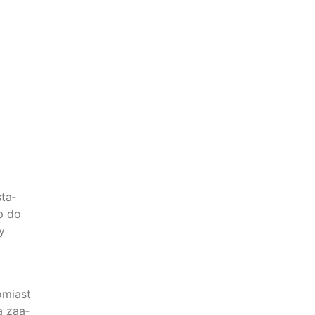
sta­
ęp do
y
­mi­ast
a zaa­