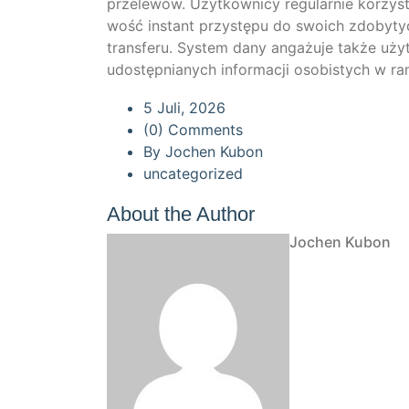
prze­le­wów. Użyt­kow­ni­cy regu­lar­nie kor­zysta
wość instant przys­tę­pu do swoich zdo­bytych
trans­fe­ru. Sys­tem dany angażu­je także użyt­k
udo­stęp­nianych infor­mac­ji oso­bis­tych w r
5 Juli, 2026
(0) Comments
By
Jochen Kubon
uncategorized
About the Author
Jochen Kubon