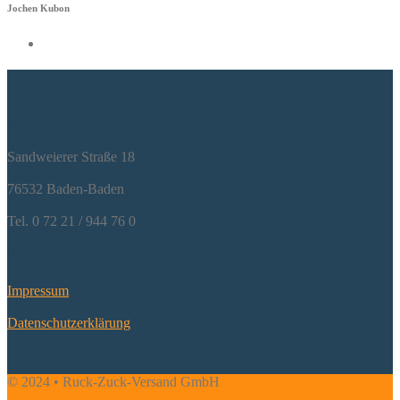
Jochen Kubon
Ruck-Zuck-Versand GmbH
Sandweie­rer Stra­ße 18
76532 Baden-Baden
Tel. 0 72 21 / 944 76 0
Rechtliches
Impres­sum
Daten­schutz­er­klä­rung
© 2024 • Ruck-Zuck-Versand GmbH