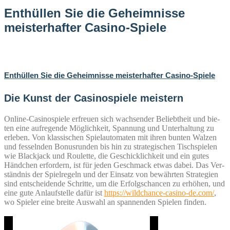
Enthüllen Sie die Geheimnisse
meisterhafter Casino-Spiele
Enthüllen Sie die Geheimnisse meisterhafter Casino-Spiele
Die Kunst der Casinospiele meistern
Online-Casi­no­spie­le erfreu­en sich wach­sen­der Beliebt­heit und bie­
ten eine auf­re­gen­de Mög­lich­keit, Span­nung und Unter­hal­tung zu
erle­ben. Von klas­si­schen Spiel­au­to­ma­ten mit ihren bun­ten Wal­zen
und fes­seln­den Bonus­run­den bis hin zu stra­te­gi­schen Tisch­spie­len
wie Black­jack und Rou­lette, die Geschick­lich­keit und ein gutes
Händ­chen erfor­dern, ist für jeden Geschmack etwas dabei. Das Ver­
ständ­nis der Spiel­re­geln und der Ein­satz von bewähr­ten Stra­te­gien
sind ent­schei­den­de Schrit­te, um die Erfolgs­chan­cen zu erhö­hen, und
eine gute Anlauf­stel­le dafür ist
https://wildchance-casino-de.com/
,
wo Spie­ler eine brei­te Aus­wahl an span­nen­den Spie­len finden.