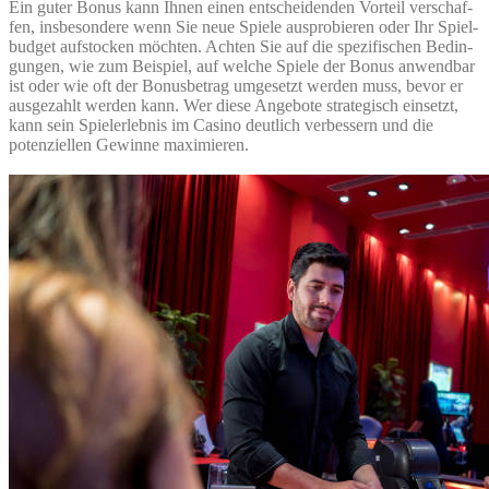
Ein guter Bonus kann Ihnen einen ent­schei­den­den Vor­teil ver­schaf­
fen, ins­be­son­de­re wenn Sie neue Spie­le aus­pro­bie­ren oder Ihr Spiel­
bud­get auf­sto­cken möch­ten. Ach­ten Sie auf die spe­zi­fi­schen Bedin­
gun­gen, wie zum Bei­spiel, auf wel­che Spie­le der Bonus anwend­bar
ist oder wie oft der Bonus­be­trag umge­setzt wer­den muss, bevor er
aus­ge­zahlt wer­den kann. Wer die­se Ange­bo­te stra­te­gisch ein­setzt,
kann sein Spiel­erleb­nis im Casi­no deut­lich ver­bes­sern und die
poten­zi­el­len Gewin­ne maximieren.