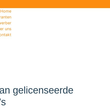
Home
eranten
werber
er uns
ontakt
van gelicenseerde
’s