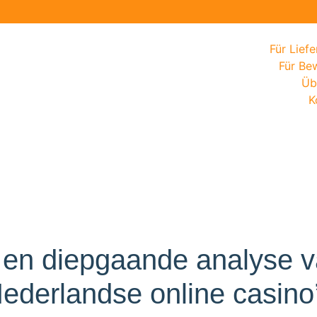
Für Lief
Für Be
Üb
K
e en diepgaande analyse 
ederlandse online casino