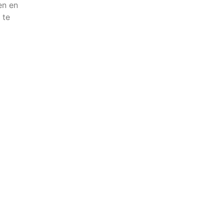
ken en
 te