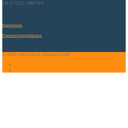
Tel. 0 72 21 / 944 76 0
Rechtliches
Impres­sum
Daten­schutz­er­klä­rung
© 2024 • Ruck-Zuck-Versand GmbH
Impressum
Datenschutz