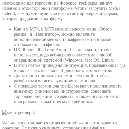
необходимо для торговли на Форексе, трейдеры найдут
именно в этой торговой платформе. Чтобы загрузить MetaT­
rader 4, вам нужно будет посетить сайт брокерской фирмы,
которая предлагает платформу.
Как и в МТ4, в МТ5 можно вывести окна «Обзор
рынка» и «Навигатор», можно включить
дополнительное меню с таймфреймами и видами
отображения графиков.
ПК, iPho­ne, iPad или Android — не важно, что вы
используете, ведь веб-версия совместима с любой
операционной системой (Win­dows, Mac OS, Linux).
В этой статье приведена инструкция, показывающая где
и как скачать metat­rader 4 для обоих типов счетов.
Достаточно приложить немного усилий, чтобы
разобраться во всех функциях терминала.
С помощью терминала трейдеры могут анализировать
динамику финансовых инструментов, совершать
торговые операции, создавать, а также использовать
программы автоматического трейдинга.
Web-версия отличается от десктопной — она открывается в
браузере. Не нужно скачивать установочный файл и