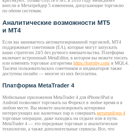
критикуют. Только спустя 6 лет, в 2016 году Meta­Quo­tes
внесли в Метатрейдер 5 изменения, допускающие торговлю
по обеим системам.
Аналитические возможности MT5
и MT4
Если вы занимаетесь автоматизированной торговлей, MT4
поддерживает советников (EA), которые могут запускать
ваши стратегии 24/5 без ручного вмешательства. Платформа
включает встроенный MetaEdi­tor, в котором вы можете писать
или изменять торговые алгоритмы
https://forexby.com/
в MQL4.
Тысячи пользовательских советников и индикаторов также
доступны онлайн — многие из них бесплатны.
Платформа MetaTrader 4
Мобильные приложения MetaT­rader 4 для iPhone/iPad и
Android позволяют торговать на Форексе в любое время и в
любом месте. Вы можете анализировать котировки
интересующих вас валютных пар и совершать
метатрейдер 4
торговые операции, даже находясь на отдыхе или в пути.
MetaT­rader 4 — это передовые торговые и аналитические
технологии, а также дополнительные сервисы. Все, что